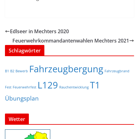
Edlseer in Mechters 2020
Feuerwehrkommandantenwahlen Mechters 2021
Schlagwörter
Fahrzeugbergung
B1
B2
Bewerb
Fahrzeugbrand
L129
T1
Fest
Feuerwehrfest
Rauchentwicklung
Übungsplan
Wetter