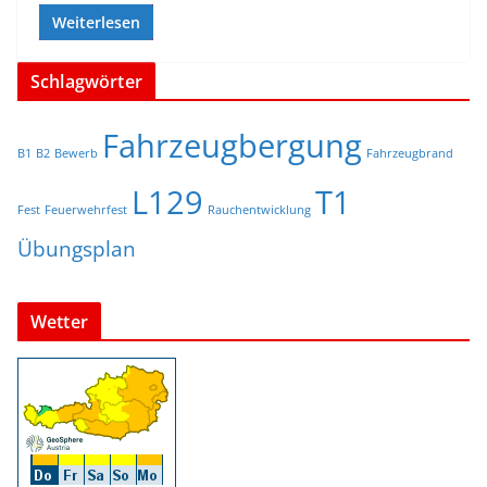
Weiterlesen
Schlagwörter
Fahrzeugbergung
B1
B2
Bewerb
Fahrzeugbrand
L129
T1
Fest
Feuerwehrfest
Rauchentwicklung
Übungsplan
Wetter