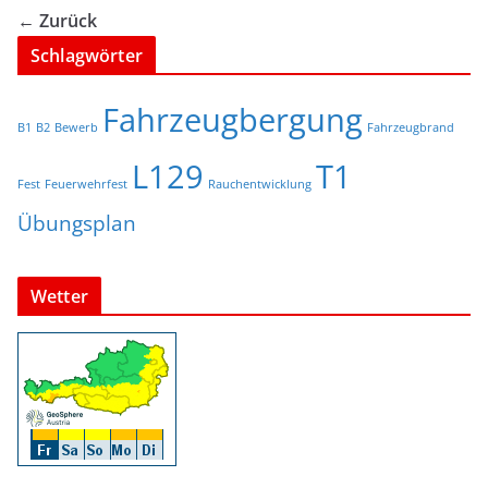
← Zurück
Schlagwörter
Fahrzeugbergung
B1
B2
Bewerb
Fahrzeugbrand
L129
T1
Fest
Feuerwehrfest
Rauchentwicklung
Übungsplan
Wetter