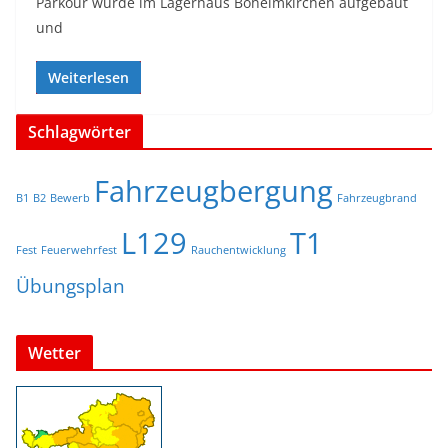
Parkour wurde im Lagerhaus Böheimkirchen aufgebaut
und
Weiterlesen
Schlagwörter
Fahrzeugbergung
B1
B2
Bewerb
Fahrzeugbrand
L129
T1
Fest
Feuerwehrfest
Rauchentwicklung
Übungsplan
Wetter