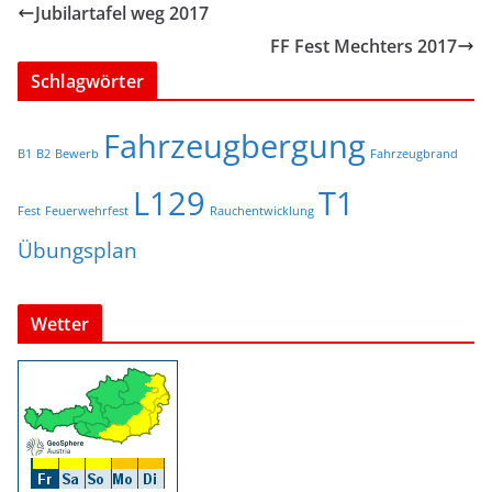
Jubilartafel weg 2017
FF Fest Mechters 2017
Schlagwörter
Fahrzeugbergung
B1
B2
Bewerb
Fahrzeugbrand
L129
T1
Fest
Feuerwehrfest
Rauchentwicklung
Übungsplan
Wetter