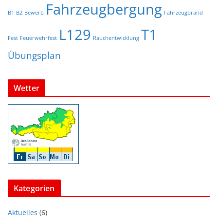
Fahrzeugbergung
B1
B2
Bewerb
Fahrzeugbrand
L129
T1
Fest
Feuerwehrfest
Rauchentwicklung
Übungsplan
Wetter
Kategorien
Aktuelles
(6)