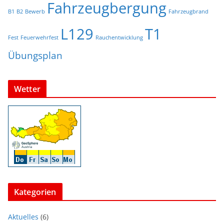
Fahrzeugbergung
B1
B2
Bewerb
Fahrzeugbrand
L129
T1
Fest
Feuerwehrfest
Rauchentwicklung
Übungsplan
Wetter
Kategorien
Aktuelles
(6)