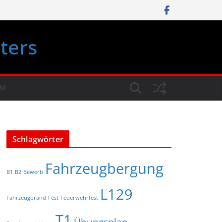
ters
UM
Schlagwörter
Fahrzeugbergung
B1
B2
Bewerb
L129
Fahrzeugbrand
Fest
Feuerwehrfest
T1