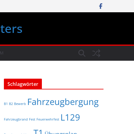
ters
UM
Schlagwörter
Fahrzeugbergung
B1
B2
Bewerb
L129
Fahrzeugbrand
Fest
Feuerwehrfest
T1