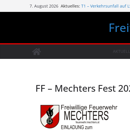
Zum
Aktuelles:
T1 – Verkehrsunfall auf 
7. August 2026
Inhalt
FF Fest Mechters 14.-16.
T1 – Verkehrsunfall auf 
springen
Fre
B1 – Rauchentwicklung 0
Das war unser Sonnenw
AKTUELL
FF – Mechters Fest 2