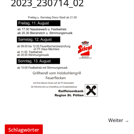
2023_230714_02
Weiter →
Schlagwörter