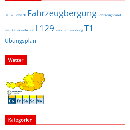
Fahrzeugbergung
B1
B2
Bewerb
Fahrzeugbrand
L129
T1
Fest
Feuerwehrfest
Rauchentwicklung
Übungsplan
Wetter
Kategorien